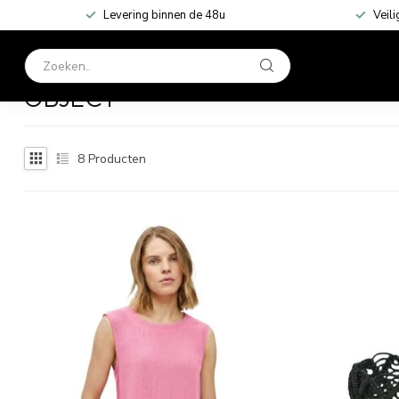
Levering binnen de 48u
Veili
HOME
KLEDING
Home
/
Merken
/
Object
OBJECT
8
Producten