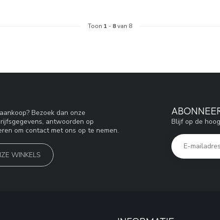
Toon
1
-
8
van 8
ABONNEER
w aankoop? Bezoek dan onze
Blijf op de hoo
drijfsgegevens, antwoorden op
eren om contact met ons op te nemen.
NZE WINKELS