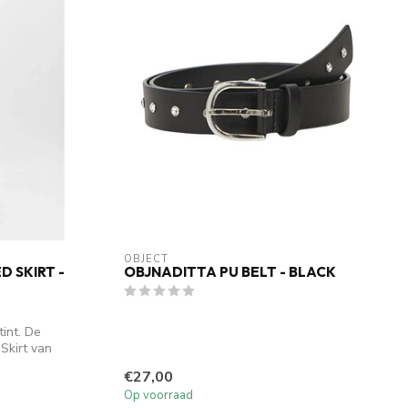
OBJECT
 SKIRT -
OBJNADITTA PU BELT - BLACK
tint. De
kirt van
€27,00
Op voorraad