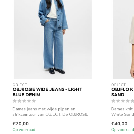
OBJECT
OBJECT
OBJROSIE WIDE JEANS - LIGHT
OBJFLO K
BLUE DENIM
SAND
Dames jeans met wijde pijpen en
Dames knit 
strikceintuur van OBJECT. De OBJROSIE
White Sand
MW Wide Je...
gebreide ...
€70,00
€40,00
Op voorraad
Op voorraad