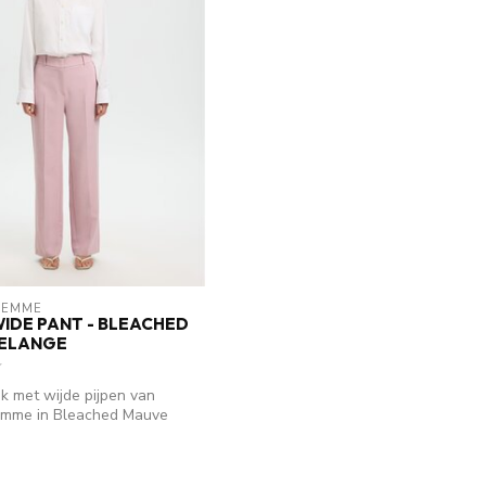
FEMME
WIDE PANT - BLEACHED
ELANGE
 met wijde pijpen van
emme in Bleached Mauve
 e...