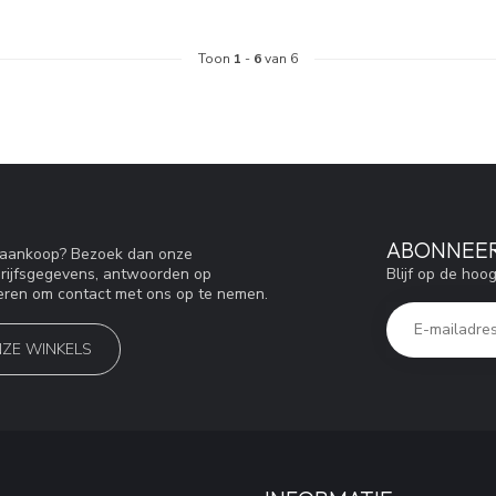
Toon
1
-
6
van 6
ABONNEER
w aankoop? Bezoek dan onze
Blijf op de hoo
drijfsgegevens, antwoorden op
eren om contact met ons op te nemen.
NZE WINKELS