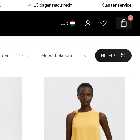
L
15 dagen retourrecht
Klantenservice
MERKEN
SALE
0
EUR
Toon:
FILTERS