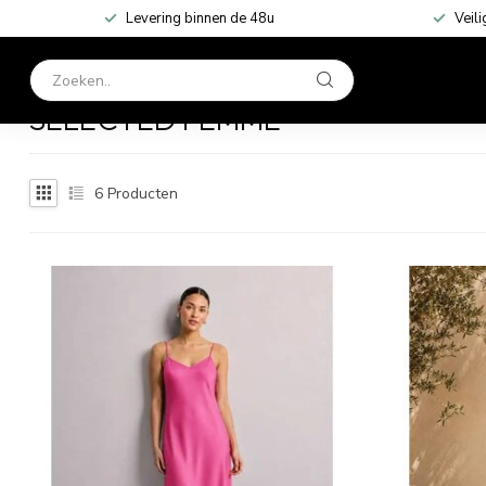
Levering binnen de 48u
Veili
HOME
KLEDING
Home
/
Merken
/
Selected Femme
SELECTED FEMME
6
Producten