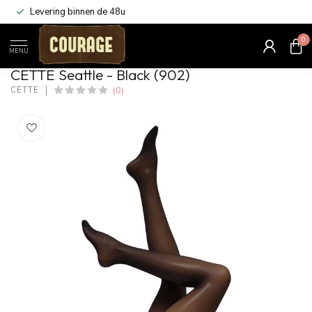
Levering binnen de 48u
0
Home
/
Seattle - Black (902)
MENU
CETTE Seattle - Black (902)
(0)
CETTE