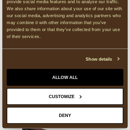
Op voorraad
provide social media features and to analyse our traffic.
We also share information about your use of our site with
our social media, advertising and analytics partners who
panty
(6)
zwart
(931)
may combine it with other information that you’ve
provided to them or that they’ve collected from your use
of their services.
HEEFT U VRAGEN OVER DIT PRODUCT?
Of heeft u hulp nodig bij het bestellen? Neem
gerust contact op met onze supportafdeling via
Show details
info@courage-fashion.be
of
+32 11 91 04 30
.
We helpen u graag!
ALLOW ALL
RECENT BEKEKEN
CUSTOMIZE
DENY