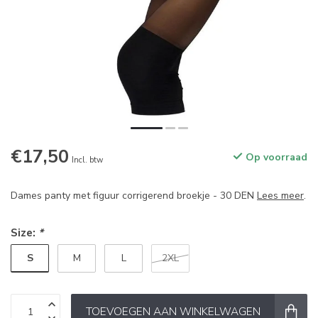
€17,50
Op voorraad
Incl. btw
Dames panty met figuur corrigerend broekje - 30 DEN
Lees meer
.
Size:
*
S
M
L
2XL
TOEVOEGEN AAN WINKELWAGEN