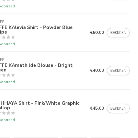
voorraad
FE
FE KAlevia Shirt - Powder Blue
ipe
€60,00
BEKIJKEN
voorraad
FE
FFE KAmathilde Blouse - Bright
een
€40,00
BEKIJKEN
voorraad
I
I IHAYA Shirt - Pink/White Graphic
allop
€45,00
BEKIJKEN
voorraad