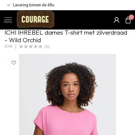
Levering binnen de 48u
0
Home
/
IHREBEL dames T-shirt met zilverdraad - Wild Orchid
MENU
ICHI IHREBEL dames T-shirt met zilverdraad
- Wild Orchid
(0)
ICHI