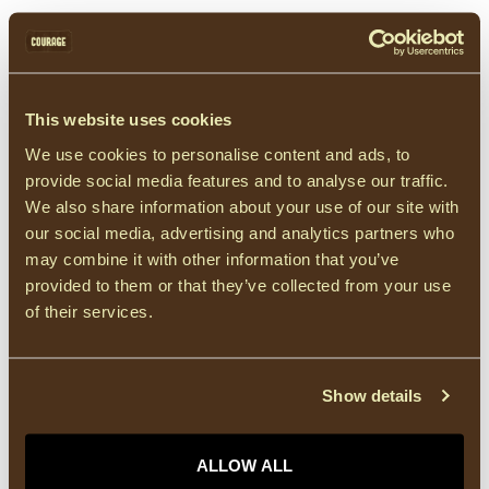
KAFFE
KAFFE KAmiala Polo T-Shirt -
Chalk/Powder Blue Stripe
€50,00
This website uses cookies
Op voorraad
We use cookies to personalise content and ads, to
provide social media features and to analyse our traffic.
OBJECT
Object OBJFLO Knit Pullover -
We also share information about your use of our site with
White Sand
€40,00
our social media, advertising and analytics partners who
Op voorraad
may combine it with other information that you’ve
provided to them or that they’ve collected from your use
of their services.
effen
(2306)
kapmouwen
(44)
korte mouwen
(611)
lurex
(81)
ronde hals
(1114)
roze
(184)
Show details
t-shirt
(409)
ALLOW ALL
HEEFT U VRAGEN OVER DIT PRODUCT?