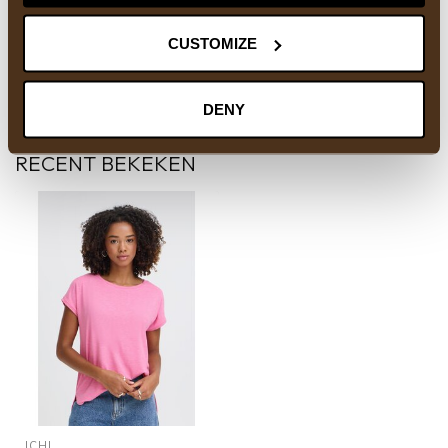
Of heeft u hulp nodig bij het bestellen? Neem
gerust contact op met onze supportafdeling via
CUSTOMIZE
info@courage-fashion.be
of
+32 11 91 04 30
.
We helpen u graag!
DENY
RECENT BEKEKEN
ICHI