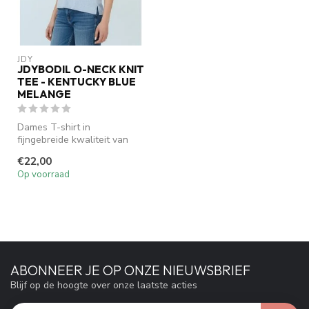
JDY
JDYBODIL O-NECK KNIT
TEE - KENTUCKY BLUE
MELANGE
Dames T-shirt in
fijngebreide kwaliteit van
JDY. De JDYBODIL knit tee in
€22,00
kentuck...
Op voorraad
ABONNEER JE OP ONZE NIEUWSBRIEF
Blijf op de hoogte over onze laatste acties