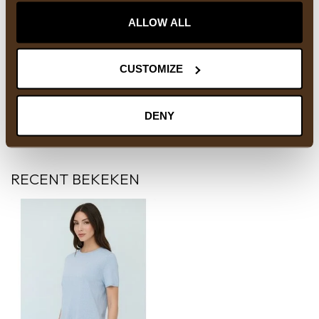
ronde hals
(1116)
t-shirt
(409)
ALLOW ALL
HEEFT U VRAGEN OVER DIT PRODUCT?
CUSTOMIZE
Of heeft u hulp nodig bij het bestellen? Neem
gerust contact op met onze supportafdeling via
info@courage-fashion.be
of
+32 11 91 04 30
.
DENY
We helpen u graag!
RECENT BEKEKEN