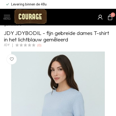
Levering binnen de 48u
0
Home
/
JDYBODIL - fijn gebreide dames T-shirt in het lichtblauw
MENU
gemêleerd
JDY JDYBODIL - fijn gebreide dames T-shirt
in het lichtblauw gemêleerd
(0)
JDY