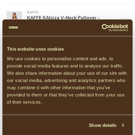
KAFFE
KAFFE KAlizza V-Neck Pullover -
Pink Frosting
€35,00
Niet op voorraad
This website uses cookies
KAFFE
KAFFE KAmiala Polo T-Shirt -
We use cookies to personalise content and ads, to
Chalk/Powder Blue Stripe
€50,00
provide social media features and to analyse our traffic.
Op voorraad
We also share information about your use of our site with
our social media, advertising and analytics partners who
OBJECT
may combine it with other information that you’ve
Object OBJFLO Knit Pullover -
provided to them or that they’ve collected from your use
White Sand
€40,00
of their services.
Op voorraad
Show details
Blauw
(520)
effen
(2308)
korte mouwen
(611)