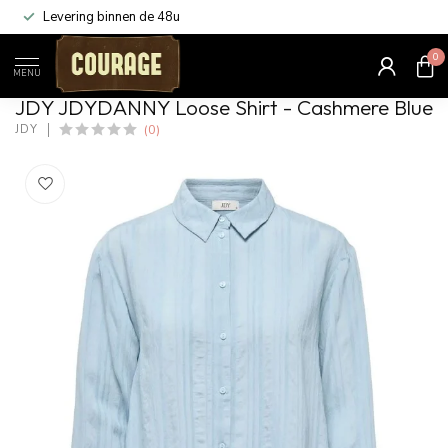
Levering binnen de 48u
0
Home
/
JDYDANNY Loose Shirt - Cashmere Blue
MENU
JDY JDYDANNY Loose Shirt - Cashmere Blue
(0)
JDY