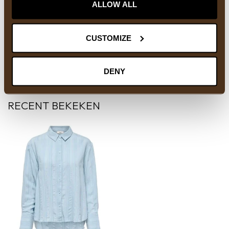
ALLOW ALL
HEEFT U VRAGEN OVER DIT PRODUCT?
Of heeft u hulp nodig bij het bestellen? Neem
CUSTOMIZE
gerust contact op met onze supportafdeling via
info@courage-fashion.be
of
+32 11 91 04 30
.
We helpen u graag!
DENY
RECENT BEKEKEN