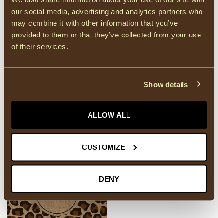
Kadobon
(9)
our social media, advertising and analytics partners who
may combine it with other information that you’ve
provided to them or that they’ve collected from your use
HEEFT U VRAGEN OVER DIT PRODUCT?
of their services.
Of heeft u hulp nodig bij het bestellen? Neem
gerust contact op met onze supportafdeling via
info@courage-fashion.be
of
+32 11 91 04 30
.
We helpen u graag!
Show details
ALLOW ALL
RECENT BEKEKEN
CUSTOMIZE
DENY