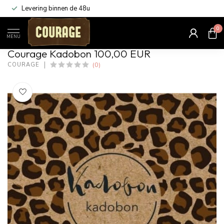
Levering binnen de 48u
0
Home
/
Kadobon 100,00 EUR
MENU
Courage Kadobon 100,00 EUR
(0)
COURAGE