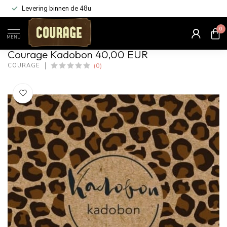
Levering binnen de 48u
0
Home
/
Kadobon 40,00 EUR
MENU
Courage Kadobon 40,00 EUR
(0)
COURAGE