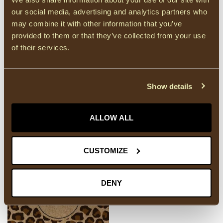
Kadobon
(9)
our social media, advertising and analytics partners who
may combine it with other information that you’ve
provided to them or that they’ve collected from your use
HEEFT U VRAGEN OVER DIT PRODUCT?
of their services.
Of heeft u hulp nodig bij het bestellen? Neem
gerust contact op met onze supportafdeling via
info@courage-fashion.be
of
+32 11 91 04 30
.
We helpen u graag!
Show details
ALLOW ALL
RECENT BEKEKEN
CUSTOMIZE
DENY