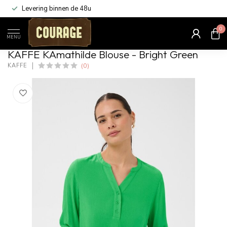
Levering binnen de 48u
0
Home
/
KAmathilde Blouse - Bright Green
MENU
KAFFE KAmathilde Blouse - Bright Green
(0)
KAFFE