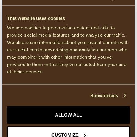
Blue Stripe
€60,00
Op voorraad
This website uses cookies
We use cookies to personalise content and ads, to
ICHI
ICHI IHAYA Shirt - Pink/White
provide social media features and to analyse our traffic.
Graphic Scallop
€45,00
We also share information about your use of our site with
our social media, advertising and analytics partners who
Op voorraad
may combine it with other information that you’ve
provided to them or that they’ve collected from your use
of their services.
effen
(2306)
Groen
(350)
lange mouwen
(962)
shirt
(357)
V-hals
(921)
Show details
HEEFT U VRAGEN OVER DIT PRODUCT?
Of heeft u hulp nodig bij het bestellen? Neem
ALLOW ALL
gerust contact op met onze supportafdeling via
info@courage-fashion.be
of
+32 11 91 04 30
.
We helpen u graag!
CUSTOMIZE