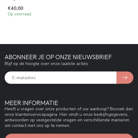
pasvorm, V-hals en
€40,00
knooplijst. G...
Op voorraad
ABONNEER JE OP ONZE NIEUWSBRIEF
Blijf op de hoogte over onze laatste acties
MEER INFORMATIE
Heeft u vragen over onze producten of uw aankoop? Bezoek dan
onze klantenservicepagina. Hier vindt u onze bedrijfsgegevens,
antwoorden op veelgestelde vragen en verschillende manieren
om contact met ons op te nemen.