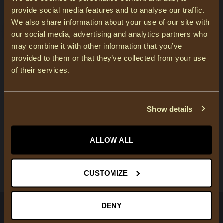
Blijf op de hoogte over onze laatste acties
provide social media features and to analyse our traffic.
We also share information about your use of our site with
our social media, advertising and analytics partners who
may combine it with other information that you’ve
provided to them or that they’ve collected from your use
of their services.
MEER INFORMATIE
Heeft u vragen over onze producten of uw aankoop? Bezoek dan
onze klantenservicepagina. Hier vindt u onze bedrijfsgegevens,
antwoorden op veelgestelde vragen en verschillende manieren
Show details
om contact met ons op te nemen.
KLANTENSERVICE
ALLOW ALL
BEKIJK ONZE WINKELS
CUSTOMIZE
DENY
COURAGE