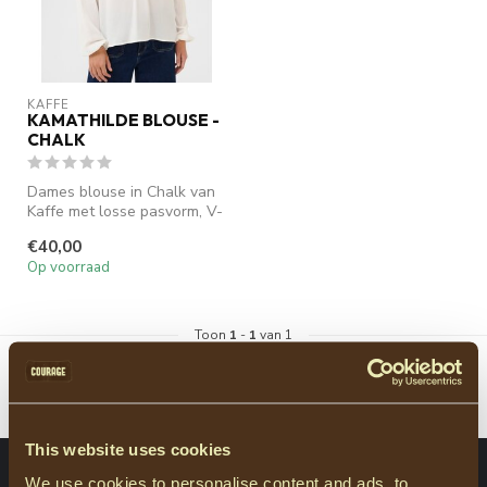
KAFFE
KAMATHILDE BLOUSE -
CHALK
Dames blouse in Chalk van
Kaffe met losse pasvorm, V-
hals en subtiele structuur ...
€40,00
Op voorraad
Toon
1
-
1
van 1
This website uses cookies
ABONNEER JE OP ONZE NIEUWSBRIEF
We use cookies to personalise content and ads, to