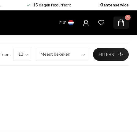
L
15 dagen retourrecht
Klantenservice
MERKEN
SALE
0
EUR
Toon:
FILTERS