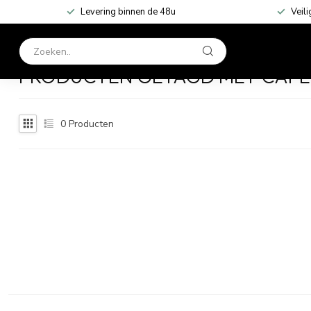
Levering binnen de 48u
Veili
HOME
KLEDING
Home
/
Tags
/
cape
PRODUCTEN GETAGD MET CAPE
0
Producten