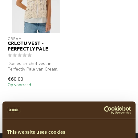
CREAM
CRLOTU VEST -
PERFECTLY PALE
Dames crochet vest in
Perfectly Pale van Cream.
Het CRLotu Vest heeft een
€60,00
openge...
Op voorraad
Toon
1
-
1
van 1
This website uses cookies