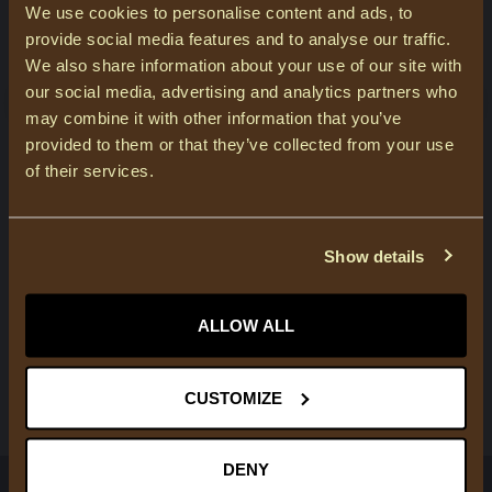
We use cookies to personalise content and ads, to
ABONNEER JE OP ONZE NIEUWSBRIEF
provide social media features and to analyse our traffic.
Blijf op de hoogte over onze laatste acties
We also share information about your use of our site with
our social media, advertising and analytics partners who
may combine it with other information that you’ve
provided to them or that they’ve collected from your use
of their services.
MEER INFORMATIE
Heeft u vragen over onze producten of uw aankoop? Bezoek dan
onze klantenservicepagina. Hier vindt u onze bedrijfsgegevens,
antwoorden op veelgestelde vragen en verschillende manieren
Show details
om contact met ons op te nemen.
ALLOW ALL
KLANTENSERVICE
BEKIJK ONZE WINKELS
CUSTOMIZE
DENY