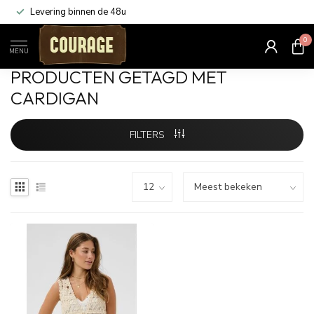
Levering binnen de 48u
0
Home
/
Tags
/
Cardigan
MENU
PRODUCTEN GETAGD MET
CARDIGAN
FILTERS