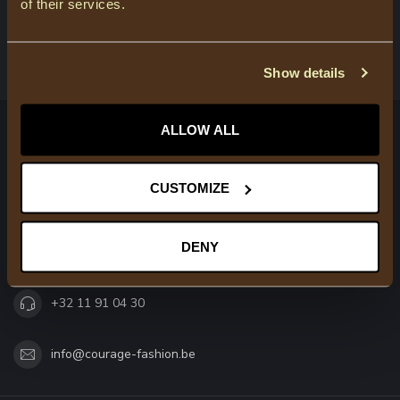
of their services.
BEKIJK ONZE WINKELS
Show details
ALLOW ALL
COURAGE
Trendy modieuze kleding voor moeder & dochter
CUSTOMIZE
Molenweg 79
3520 Zonhoven
DENY
België
+32 11 91 04 30
info@courage-fashion.be