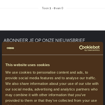
Toon
1
-
0
van 0
ABONNEER JE OP ONZE NIEUWSBRIEF
Blijf op de hoogte over onze laatste acties
This website uses cookies
We use cookies to personalise content and ads, to
MEER INFORMATIE
provide social media features and to analyse our traffic.
Heeft u vragen over onze producten of uw aankoop? Bezoek dan
We also share information about your use of our site with
onze klantenservicepagina. Hier vindt u onze bedrijfsgegevens,
antwoorden op veelgestelde vragen en verschillende manieren
our social media, advertising and analytics partners who
om contact met ons op te nemen.
may combine it with other information that you’ve
provided to them or that they’ve collected from your use
KLANTENSERVICE