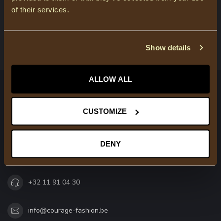
of their services.
KLANTENSERVICE
BEKIJK ONZE WINKELS
Show details
ALLOW ALL
COURAGE
CUSTOMIZE
Trendy modieuze kleding voor moeder & dochter
Molenweg 79
DENY
3520 Zonhoven
België
+32 11 91 04 30
info@courage-fashion.be