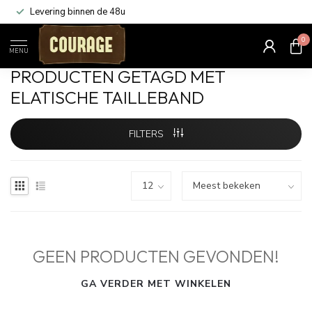
Levering binnen de 48u
0
Home
/
Tags
/
elatische tailleband
MENU
PRODUCTEN GETAGD MET
ELATISCHE TAILLEBAND
FILTERS
GEEN PRODUCTEN GEVONDEN!
GA VERDER MET WINKELEN