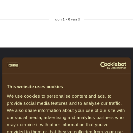
Toon
1
-
0
van 0
ABONNEER JE OP ONZE NIEUWSBRIEF
Blijf op de hoogte over onze laatste acties
This website uses cookies
We use cookies to personalise content and ads, to
MEER INFORMATIE
provide social media features and to analyse our traffic.
Heeft u vragen over onze producten of uw aankoop? Bezoek dan
We also share information about your use of our site with
onze klantenservicepagina. Hier vindt u onze bedrijfsgegevens,
our social media, advertising and analytics partners who
antwoorden op veelgestelde vragen en verschillende manieren
may combine it with other information that you’ve
om contact met ons op te nemen.
provided to them or that they’ve collected from your use