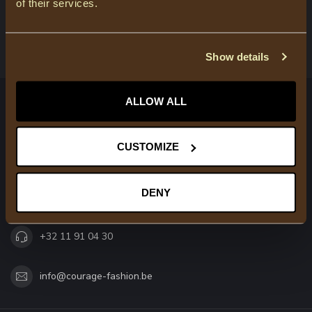
of their services.
BEKIJK ONZE WINKELS
Show details
ALLOW ALL
COURAGE
Trendy modieuze kleding voor moeder & dochter
CUSTOMIZE
Molenweg 79
3520 Zonhoven
DENY
België
+32 11 91 04 30
info@courage-fashion.be