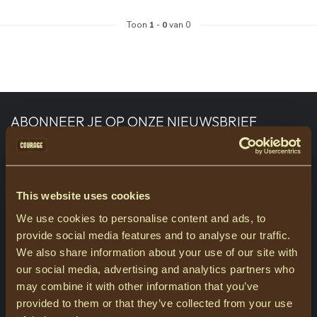
Toon
1
-
0
van 0
ABONNEER JE OP ONZE NIEUWSBRIEF
Blijf op de hoogte over onze laatste acties
This website uses cookies
We use cookies to personalise content and ads, to
MEER INFORMATIE
provide social media features and to analyse our traffic.
Heeft u vragen over onze producten of uw aankoop? Bezoek dan
We also share information about your use of our site with
onze klantenservicepagina. Hier vindt u onze bedrijfsgegevens,
antwoorden op veelgestelde vragen en verschillende manieren
our social media, advertising and analytics partners who
om contact met ons op te nemen.
may combine it with other information that you’ve
provided to them or that they’ve collected from your use
KLANTENSERVICE