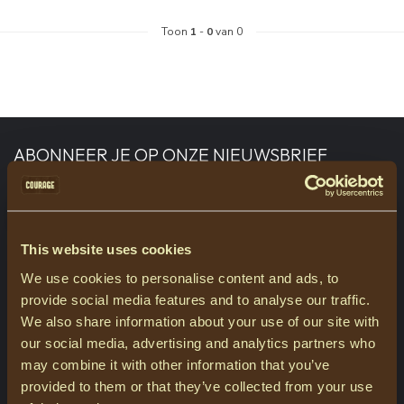
Toon
1
-
0
van 0
ABONNEER JE OP ONZE NIEUWSBRIEF
Blijf op de hoogte over onze laatste acties
This website uses cookies
We use cookies to personalise content and ads, to
MEER INFORMATIE
provide social media features and to analyse our traffic.
Heeft u vragen over onze producten of uw aankoop? Bezoek dan
We also share information about your use of our site with
onze klantenservicepagina. Hier vindt u onze bedrijfsgegevens,
antwoorden op veelgestelde vragen en verschillende manieren
our social media, advertising and analytics partners who
om contact met ons op te nemen.
may combine it with other information that you’ve
provided to them or that they’ve collected from your use
KLANTENSERVICE