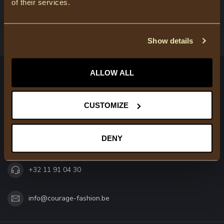
of their services.
BEKIJK ONZE WINKELS
Show details
ALLOW ALL
COURAGE
Trendy modieuze kleding voor moeder & dochter
CUSTOMIZE
Molenweg 79
3520 Zonhoven
DENY
België
+32 11 91 04 30
info@courage-fashion.be