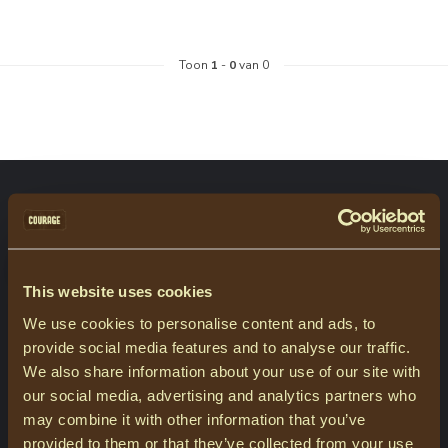
Toon
1
-
0
van 0
ABONNEER JE OP ONZE NIEUWSBRIEF
Blijf op de hoogte over onze laatste acties
This website uses cookies
We use cookies to personalise content and ads, to
MEER INFORMATIE
provide social media features and to analyse our traffic.
Heeft u vragen over onze producten of uw aankoop? Bezoek dan
We also share information about your use of our site with
onze klantenservicepagina. Hier vindt u onze bedrijfsgegevens,
our social media, advertising and analytics partners who
antwoorden op veelgestelde vragen en verschillende manieren
may combine it with other information that you’ve
om contact met ons op te nemen.
provided to them or that they’ve collected from your use