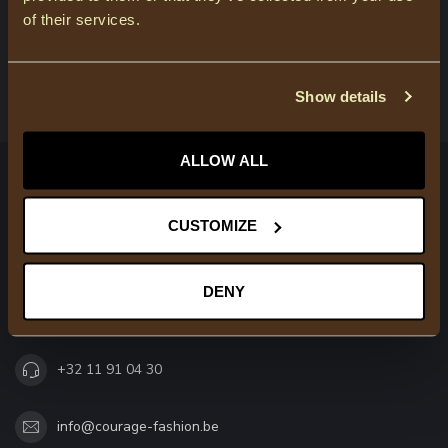
of their services.
KLANTENSERVICE
BEKIJK ONZE WINKELS
Show details
ALLOW ALL
COURAGE
CUSTOMIZE
Trendy modieuze kleding voor moeder & dochter
Molenweg 79
DENY
3520 Zonhoven
België
+32 11 91 04 30
info@courage-fashion.be