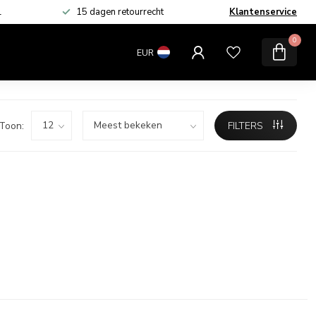
L
15 dagen retourrecht
Klantenservice
MERKEN
SALE
0
EUR
Toon:
FILTERS