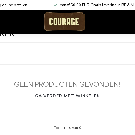
g online betalen
Vanaf 50,00 EUR Gratis levering in BE & N
ACCESSOIRES
KADOBONNEN
SHOP THE LOOK
KER
GEEN PRODUCTEN GEVONDEN!
GA VERDER MET WINKELEN
Toon
1
-
0
van 0