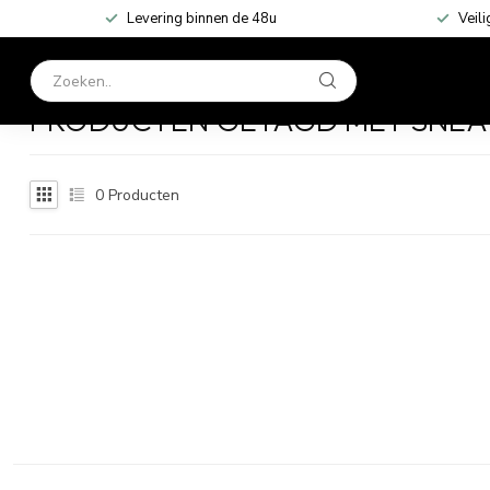
Levering binnen de 48u
Veili
HOME
KLEDING
Home
/
Tags
/
sneaker
PRODUCTEN GETAGD MET SNEA
0
Producten