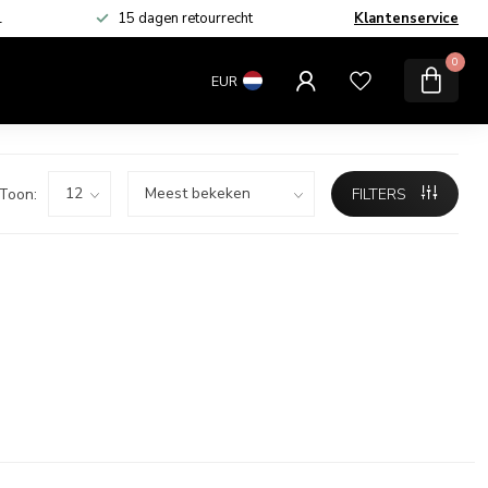
L
15 dagen retourrecht
Klantenservice
MERKEN
SALE
0
EUR
Toon:
FILTERS