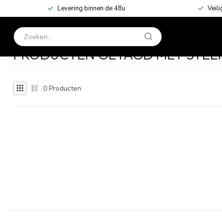
Levering binnen de 48u
Veili
HOME
KLEDING
Home
/
Tags
/
steekakken
PRODUCTEN GETAGD MET STEE
0
Producten