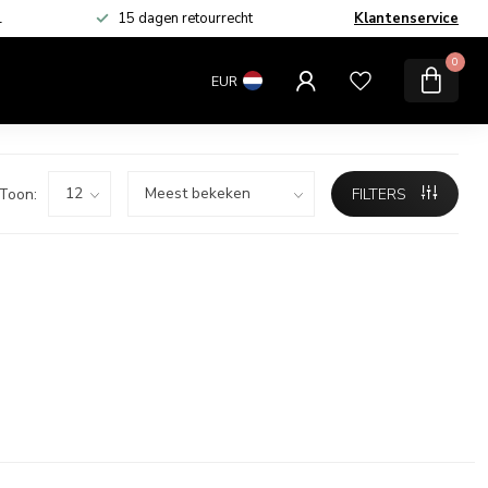
L
15 dagen retourrecht
Klantenservice
MERKEN
SALE
0
EUR
Toon:
FILTERS