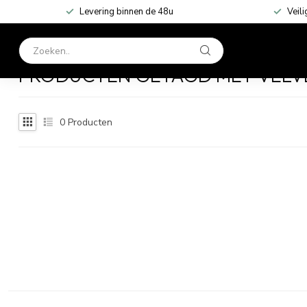
Levering binnen de 48u
Veili
HOME
KLEDING
Home
/
Tags
/
velvet
PRODUCTEN GETAGD MET VELV
0
Producten