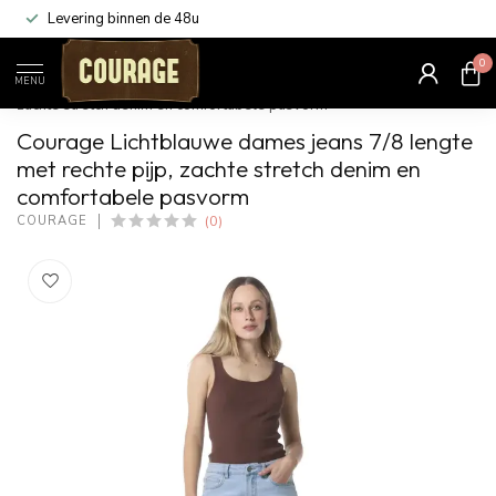
Levering binnen de 48u
0
Home
/
Lichtblauwe dames jeans 7/8 lengte met rechte pijp,
MENU
zachte stretch denim en comfortabele pasvorm
Courage Lichtblauwe dames jeans 7/8 lengte
met rechte pijp, zachte stretch denim en
comfortabele pasvorm
(0)
COURAGE