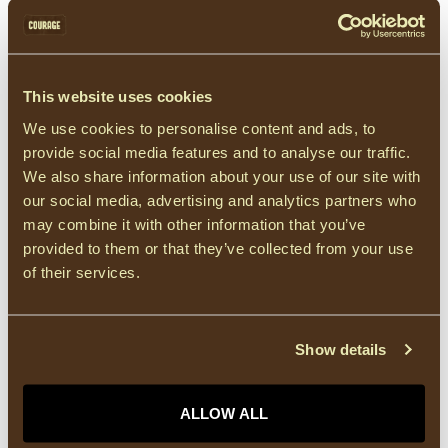
Op voorraad
ICHI
ICHI IHERIN Izaro Dark Blue Jeans
€50,00
This website uses cookies
Op voorraad
We use cookies to personalise content and ads, to
provide social media features and to analyse our traffic.
OBJECT
We also share information about your use of our site with
Object OBJROSIE Wide Jeans -
our social media, advertising and analytics partners who
Light Blue Denim
€70,00
may combine it with other information that you’ve
Op voorraad
provided to them or that they’ve collected from your use
of their services.
7/8 broek
(127)
Blauw
(519)
denim
(85)
effen
(2306)
steekzakken
(620)
Show details
ALLOW ALL
HEEFT U VRAGEN OVER DIT PRODUCT?
Of heeft u hulp nodig bij het bestellen? Neem