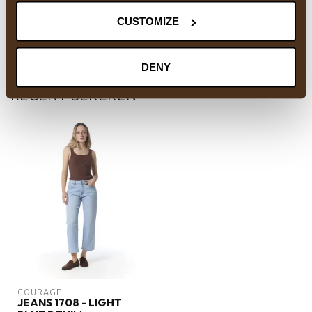
gerust contact op met onze supportafdeling via
info@courage-fashion.be
of
+32 11 91 04 30
.
CUSTOMIZE
We helpen u graag!
DENY
RECENT BEKEKEN
COURAGE
JEANS 1708 - LIGHT