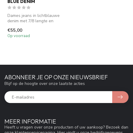
BLUE DENIM
Dames jeans in lichtblauwe
denim met 7/8 lengte en
rechte pijp. Deze
€55,00
comfortabel...
Op voorraad
ABONNEER JE OP ONZE NIEUWSBRIEF
Blijf op de hoogte over onze laatste acties
MEER INFORMATIE
Heeft u vragen over onze producten of uw aankoop? Bezoek dan
onze klantenservicepagina. Hier vindt u onze bedrijfsgegevens,