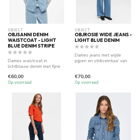
OBJECT
OBJECT
OBJSANNI DENIM
OBJROSIE WIDE JEANS -
WAISTCOAT - LIGHT
LIGHT BLUE DENIM
BLUE DENIM STRIPE
Dames jeans met wijde
Dames waistcoat in
pijpen en strikceintuur van
lichtblauw denim met fijne
OBJECT. De OBJROSIE MW
verticale strepen en een
Wide Je...
€60,00
€70,00
normale p...
Op voorraad
Op voorraad