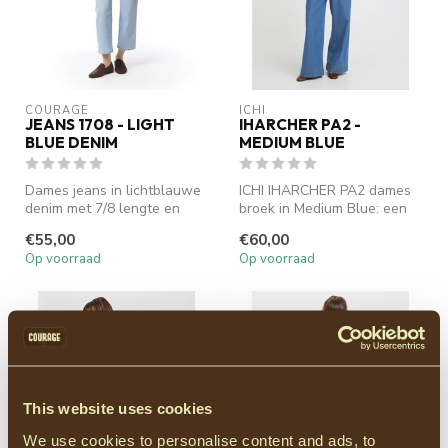
COURAGE
ICHI
JEANS 1708 - LIGHT
IHARCHER PA2 -
BLUE DENIM
MEDIUM BLUE
Dames jeans in lichtblauwe
ICHI IHARCHER PA2 dames
denim met 7/8 lengte en
broek in Medium Blue: een
rechte pijp. Deze
casual-fit denim met
€55,00
€60,00
comfortabel...
elastisch...
Op voorraad
Op voorraad
This website uses cookies
We use cookies to personalise content and ads, to