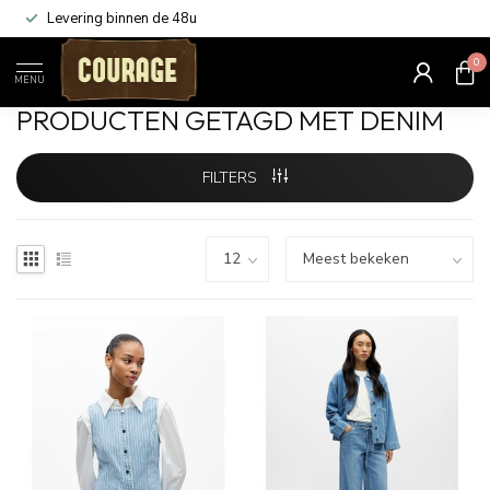
Levering binnen de 48u
0
Home
/
Tags
/
denim
MENU
PRODUCTEN GETAGD MET DENIM
FILTERS