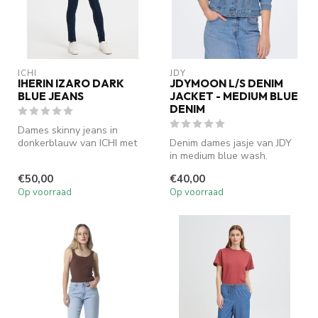
ICHI
JDY
IHERIN IZARO DARK
JDYMOON L/S DENIM
BLUE JEANS
JACKET - MEDIUM BLUE
DENIM
Dames skinny jeans in
donkerblauw van ICHI met
Denim dames jasje van JDY
comfortabele stretch en een
in medium blue wash.
flatt...
JDYMOON L/S Jacket heeft
€50,00
€40,00
een slim...
Op voorraad
Op voorraad