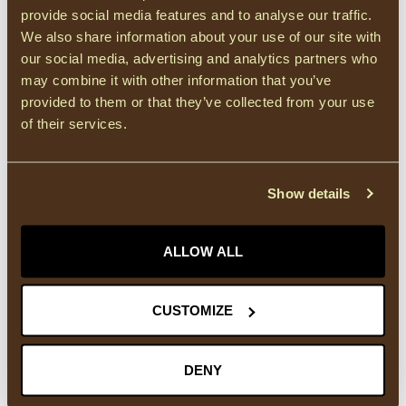
provide social media features and to analyse our traffic.
We also share information about your use of our site with
our social media, advertising and analytics partners who
may combine it with other information that you’ve
ICHI
ICHI
provided to them or that they’ve collected from your use
IHERIN IZARO BLACK
IHERIN IZARO LIGHT
JEANS
BLUE BLEACHED JEANS
of their services.
Deze dames skinny jeans
Dames skinny jeans in Light
van ICHI in zwart is een
Blue Bleached van ICHI. De
Show details
onmisbaar basisstuk in elke
IHERIN Izaro Jeans heeft ...
€50,00
€50,00
gar...
Op voorraad
Op voorraad
ALLOW ALL
CUSTOMIZE
DENY