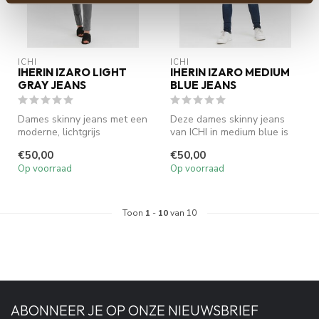
ICHI
ICHI
IHERIN IZARO LIGHT
IHERIN IZARO MEDIUM
GRAY JEANS
BLUE JEANS
Dames skinny jeans met een
Deze dames skinny jeans
moderne, lichtgrijs
van ICHI in medium blue is
gewassen look. De ICHI
een tijdloze essential. De
€50,00
€50,00
IHERIN Iza...
IH...
Op voorraad
Op voorraad
Toon
1
-
10
van 10
ABONNEER JE OP ONZE NIEUWSBRIEF